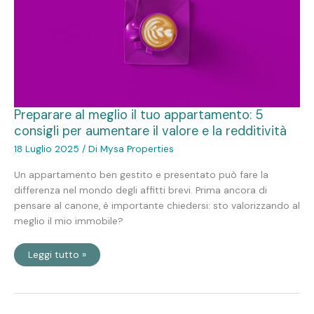
appartamento:
5
consigli
per
aumentare
il
valore
e
la
redditività
Preparare al meglio il tuo appartamento: 5
consigli per aumentare il valore e la redditività
18 Luglio 2025
/ Di
Mysa Properties
Un appartamento ben gestito e presentato può fare la
differenza nel mondo degli affitti brevi. Prima ancora di
pensare al canone, è importante chiedersi: sto valorizzando al
meglio il mio immobile?
Leggi tutto »