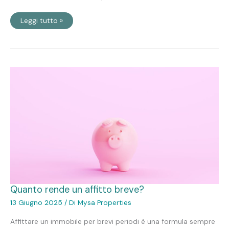
Leggi tutto »
Quanto
rende
un
affitto
breve?
Quanto rende un affitto breve?
13 Giugno 2025
/ Di
Mysa Properties
Affittare un immobile per brevi periodi è una formula sempre