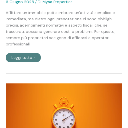
6 Giugno 2025
/ Di
Mysa Properties
Affittare un immobile può sembrare un’attività semplice e
immediata, ma dietro ogni prenotazione ci sono obblighi
precisi, adempimenti normativi e aspetti fiscali che, se
trascurati, possono generare costi o problemi. Per questo,
sempre più proprietari scelgono di affidarsi a operatori
professionali.
Leggi tutto »
Affitti
brevi
vs
affitti
lunghi